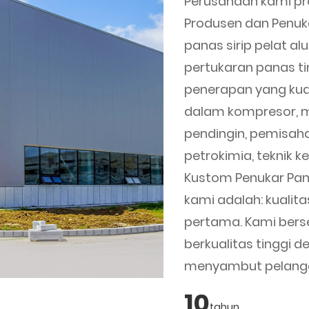
Perusahaan kami pr
Produsen
dan
Penuk
panas sirip pelat al
pertukaran panas ti
penerapan yang kuat
dalam kompresor, me
pendingin, pemisaha
petrokimia, teknik 
Kustom Penukar Pan
kami adalah: kualit
pertama. Kami bers
berkualitas tinggi 
menyambut pelangg
10
tahun