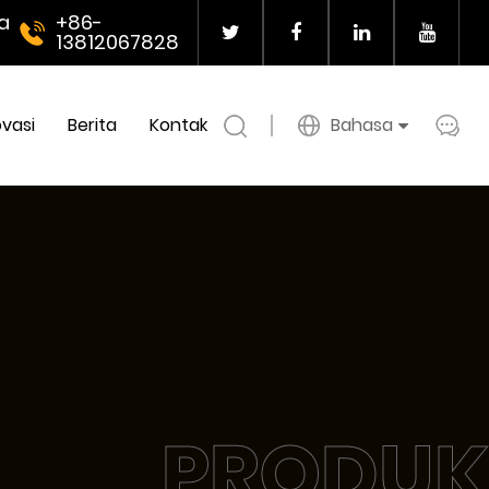
a
+86-
13812067828
ovasi
Berita
Kontak
Bahasa
PRODUK