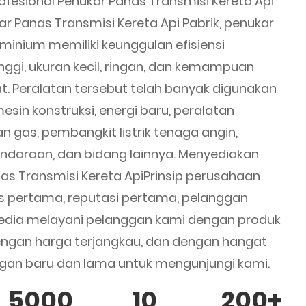
ofesional
Penukar Panas Transmisi Kereta Api
ar Panas Transmisi Kereta Api Pabrik
, penukar
uminium memiliki keunggulan efisiensi
nggi, ukuran kecil, ringan, dan kemampuan
. Peralatan tersebut telah banyak digunakan
sin konstruksi, energi baru, peralatan
n gas, pembangkit listrik tenaga angin,
kendaraan, dan bidang lainnya. Menyediakan
as Transmisi Kereta Api
Prinsip perusahaan
as pertama, reputasi pertama, pelanggan
edia melayani pelanggan kami dengan produk
dengan harga terjangkau, dan dengan hangat
an baru dan lama untuk mengunjungi kami.
5000
10
200
+